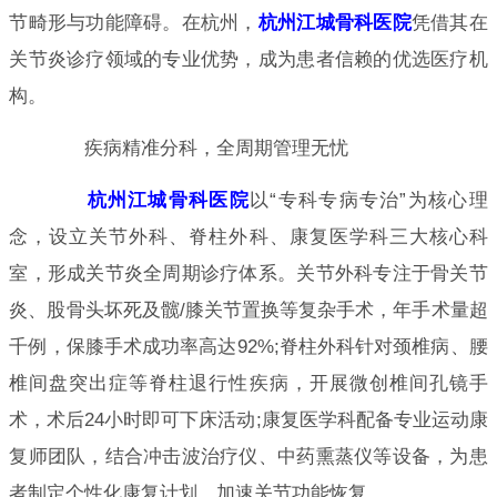
节畸形与功能障碍。在杭州，
杭州江城骨科医院
凭借其在
关节炎诊疗领域的专业优势，成为患者信赖的优选医疗机
构。
疾病精准分科，全周期管理无忧
杭州江城骨科医院
以“专科专病专治”为核心理
念，设立关节外科、脊柱外科、康复医学科三大核心科
室，形成关节炎全周期诊疗体系。关节外科专注于骨关节
炎、股骨头坏死及髋/膝关节置换等复杂手术，年手术量超
千例，保膝手术成功率高达92%;脊柱外科针对颈椎病、腰
椎间盘突出症等脊柱退行性疾病，开展微创椎间孔镜手
术，术后24小时即可下床活动;康复医学科配备专业运动康
复师团队，结合冲击波治疗仪、中药熏蒸仪等设备，为患
者制定个性化康复计划，加速关节功能恢复。