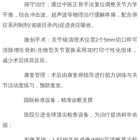
保守治疗：通过中医正骨手法复位调整关节力学
平衡，结合冲击波、超声波等物理治疗缓解疼痛，配合痹
症系列制剂(省级目录内)促进炎症吸收。
微创手术：关节镜清理术仅需2个5mm切口即可
清除增生骨刺;生物型关节置换采用3D打印个性化假体，
减少术后排异反应。
康复管理：术后由康复师指导进行肌力训练与关
节活动度练习，预防复发。
国际标准设备，精准诊断支撑
医院引进全球顶尖检查设备，为治疗提供科学依
据：
影像系统：1.5T磁共振成像(MRI)可清晰显示软